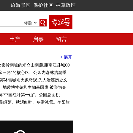
旅游景区
保护社区
林草政区
土产
启事
留言
+ 展开
秦岭南坡的米仓山南麓,距南江县城60
“金三角”的核心区。公园内森林浩瀚季
云雾冰雪喊雨天象奇观,先人遗迹历史文
、地质博物馆和生物基因库,被誉为秦
堪称“中国红叶第一山”。公园总面积
、夏品绿荫、秋观红叶、冬滑冰雪。牟阳故
冈,栖息着黑熊、云豹等20多种珍稀动
诗如画。诗人赞曰：“奇山雾里藏,日出
年来不断加大基础设施建设力度,景区
对景区内的交通、食宿、设施设备及景区