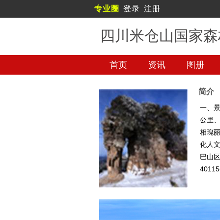
专业圈
登录
注册
四川米仓山国家森
首页
资讯
图册
简介
一、景
公里、
相瑰丽
化人文
巴山区
401
城的黑
物；香
雾生光
各项设