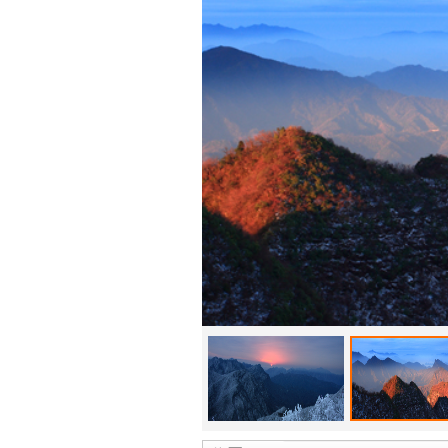
文化等
山国家
年来,
98.
新建木
游客