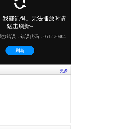
27%的速度增长。2013年1月米仓
准为全国青少年户外体育活动营地。 近
,各项功能设施齐全,景区各景点道路共
、停车场7800平方米。 十八月潭景区
停车场4600平方米,修建能接待200人的
更多