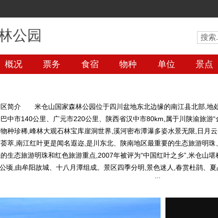
林公园
概况
票务
食宿
物种
单位
景点
区简介 米仓山国家森林公园位于四川盆地东北边缘的南江县北部,地处
巴中市140公里、广元市220公里、陕西省汉中市80km,属于川陕渝旅游
物种珍稀,峰林大观石林宝库崖洞世界,溪河密布潭瀑多姿水景无限,日月
荟萃,南江红叶更是闻名遐迩,是川东北、陕南地区最重要的生态旅游明珠
的生态旅游明珠和红色旅游重点,2007年被评为“中国红叶之乡”,米仓山
15公顷,由牟阳故城、十八月潭组成。景区四季分明,景色迷人,春赏杜鹃
熊沟、大小兰沟、珍稀植物园景色独特,还生长着3万亩珍稀树种巴山水青
炉山看日出、观云海、赏盆景,叹为观止；十八月潭瀑潭珠连,飞珠溅玉,如
,人在雾中走,心飞雾也翔”。二、开发建设现状 米仓山国家森林公园近
施设备也得到了进一步改进和完善,截止目前已累计投入资金1.56亿元,